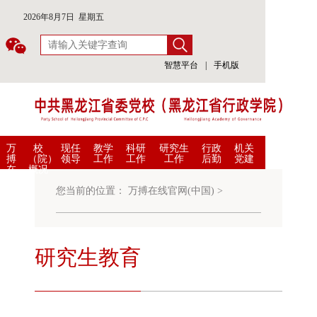
2026年8月7日 星期五
智慧平台
|
手机版
万
校
现任
教学
科研
研究生
行政
机关
搏
（院）
领导
工作
工作
工作
后勤
党建
在
概况
线
官
您当前的位置：
万搏在线官网(中国)
>
网
(中
国)
研究生教育