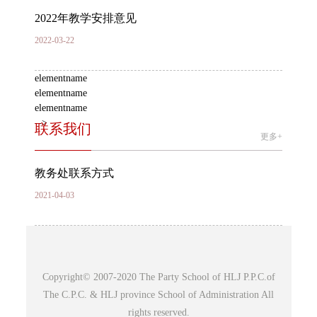
2022年教学安排意见
2022-03-22
elementname
elementname
elementname
-->
联系我们
更多+
教务处联系方式
2021-04-03
Copyright© 2007-2020 The Party School of HLJ P.P.C.of
The C.P.C. & HLJ province School of Administration All
rights reserved.