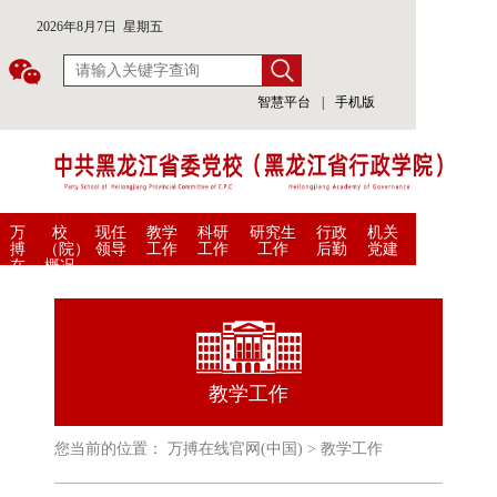
2026年8月7日 星期五
智慧平台
|
手机版
万
校
现任
教学
科研
研究生
行政
机关
搏
（院）
领导
工作
工作
工作
后勤
党建
在
概况
线
官
网
(中
国)
教学工作
您当前的位置：
万搏在线官网(中国)
>
教学工作